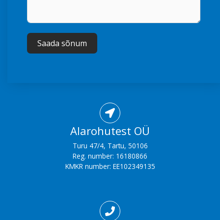
Saada sõnum
Alternative:
Alarohutest OÜ
Turu 47/4, Tartu, 50106
Reg. number: 16180866
KMKR number: EE102349135